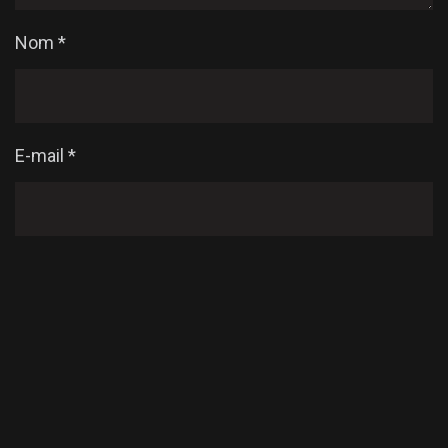
Nom
*
E-mail
*
Enregistrer mon nom, mon e-mail et mon site dans
le navigateur pour mon prochain commentaire.