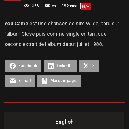
1388
en
189 ème
N/A
You Came
est une chanson de Kim Wilde, paru sur
l’album Close puis comme single en tant que
second extrait de l’album début juillet 1988.
Facebook
LinkedIn
X
E-mail
Marque-page
English