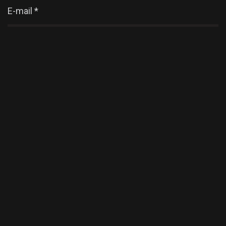
E-mail
*
Enregistrer mon nom, mon e-mail et mon site dans
le navigateur pour mon prochain commentaire.