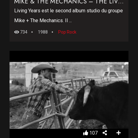
MIKE & THE MECHANICS – THE LIVING YEARS
Living Years est le second album studio du groupe
Mike + The Mechanics. Il ...
734
1988
Pop Rock
107