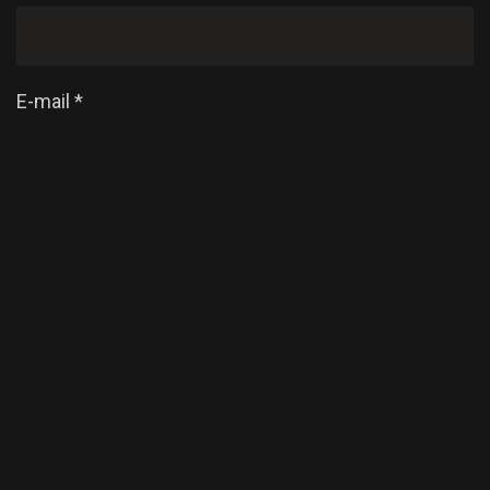
E-mail
*
Enregistrer mon nom, mon e-mail et mon site dans
le navigateur pour mon prochain commentaire.