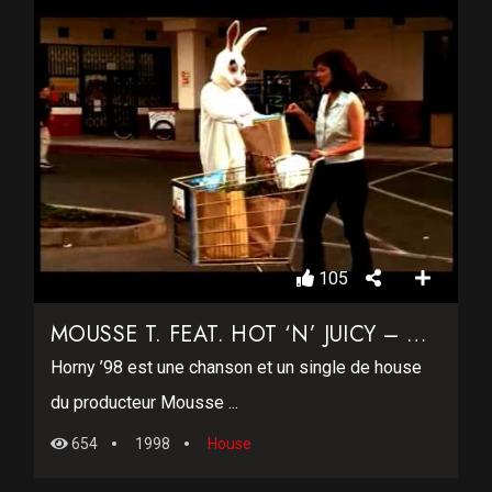
105
MOUSSE T. FEAT. HOT ‘N’ JUICY – HORNY ’98
Horny ’98 est une chanson et un single de house
du producteur Mousse ...
654
1998
House