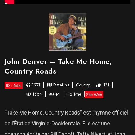
John Denver – Take Me Home,
Country Roads
1971
Etats-Unis
Country
131
ID : 664
1564
en
112 ème
Site Web
“Take Me Home, Country Roads” est l’hymne officiel
de l’État de Virginie-Occidentale. Elle est une
chanson écrite par Bill Danoff, Taffy Nivert, et John