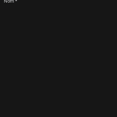
Nom
*
E-mail
*
Enregistrer mon nom, mon e-mail et mon site dans
le navigateur pour mon prochain commentaire.