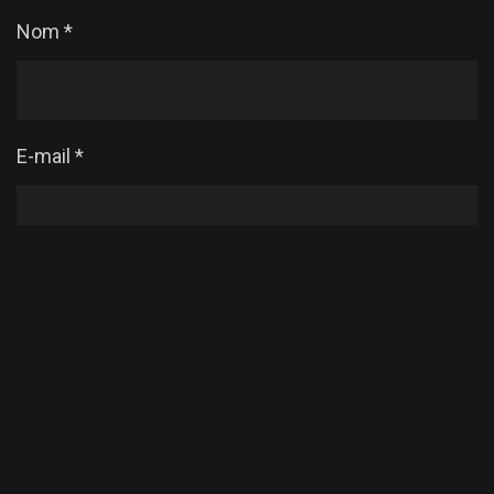
Nom
*
E-mail
*
Enregistrer mon nom, mon e-mail et mon site dans
le navigateur pour mon prochain commentaire.