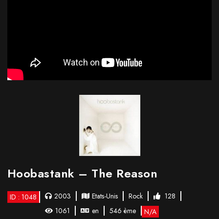
Hoobastank – The Reason
2003
Etats-Unis
Rock
128
ID : 1048
1061
en
546 ème
N/A