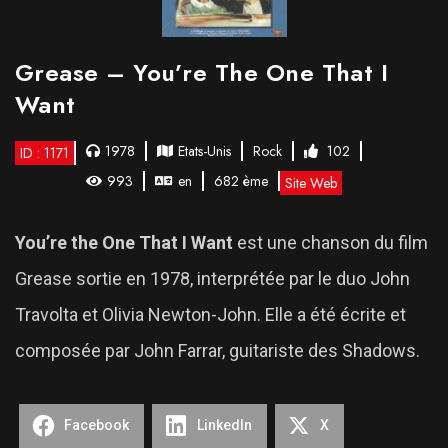
Grease – You’re The One That I
Want
1978
Etats-Unis
Rock
102
ID : 1171
993
en
682 ème
Site Web
You’re the One That I Want
est une chanson du film
Grease sortie en 1978, interprétée par le duo John
Travolta et Olivia Newton-John. Elle a été écrite et
composée par John Farrar, guitariste des Shadows.
Facebook
LinkedIn
X