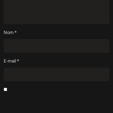
Nom
*
E-mail
*
Enregistrer mon nom, mon e-mail et mon site dans
le navigateur pour mon prochain commentaire.