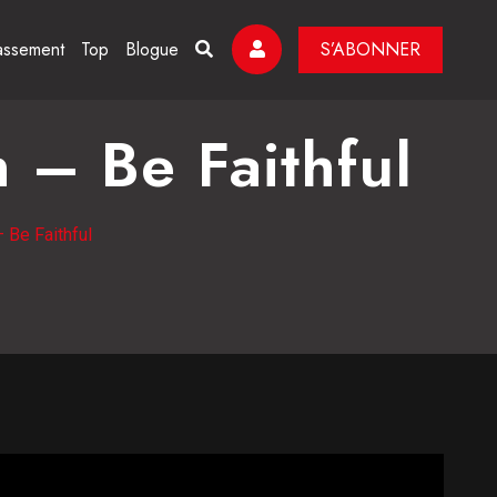
assement
Top
Blogue
S’ABONNER
 – Be Faithful
 Be Faithful