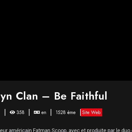
yn Clan – Be Faithful
1
358
en
1528 ème
Site Web
ppeur américain Fatman Scoop, avec et produite par le duo