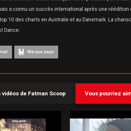
 mais a connu un succès international après une réédition
 top 10 des charts en Australie et au Danemark. La chan
st Dance.
mail
Marque-page
s vidéos de
Fatman Scoop
Vous pourriez aime