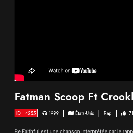
Fatman Scoop Ft Crookl
ID : 4255
1999
États-Unis
Rap
7
Be Faithful est une chanson interprétée par le ra