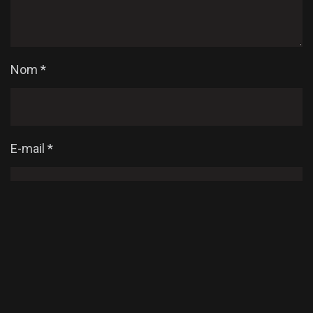
Nom
*
E-mail
*
Enregistrer mon nom, mon e-mail et mon site dans
le navigateur pour mon prochain commentaire.