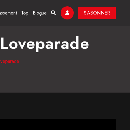
assement
Top
Blogue
S’ABONNER
 Loveparade
oveparade