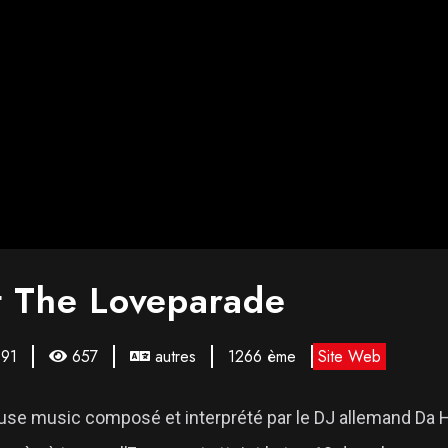
t The Loveparade
91
657
autres
1266 ème
Site Web
se music composé et interprété par le DJ allemand Da Hoo