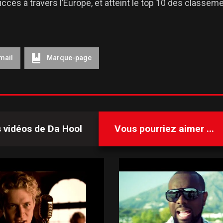
cès à travers l’Europe, et atteint le top 10 des classem
mail
Marque-page
s vidéos de
Da Hool
Vous pourriez aimer ...