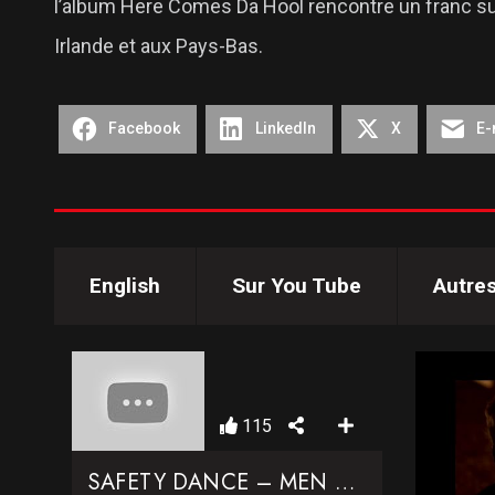
l’album Here Comes Da Hool rencontre un franc suc
Irlande et aux Pays-Bas.
Facebook
LinkedIn
X
E-
English
Sur You Tube
Autre
115
SAFETY DANCE – MEN WITHOUT HATS