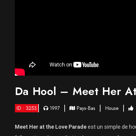
Da Hool – Meet Her A
ID : 3253
1997
Pays-Bas
House
Meet Her at the Love Parade
est un simple de hou