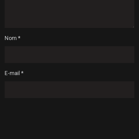
Nom
*
E-mail
*
Enregistrer mon nom, mon e-mail et mon site dans
le navigateur pour mon prochain commentaire.