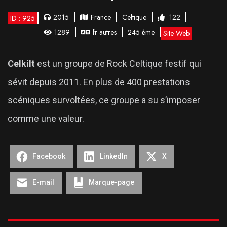
2015
France
Celtique
122
ID : 925
1289
fr autres
245 ème
Site Web
Celkilt
est un groupe de Rock Celtique festif qui
sévit depuis 2011. En plus de 400 prestations
scéniques survoltées, ce groupe a su s’imposer
comme une valeur.
Facebook
LinkedIn
X
E-mail
Marque-page