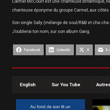
Carmel McCourt est une chanteuse britannique, né
chanteuse éponyme du groupe Carmel, aux côtés du
Son single Sally (mélange de soul/R&B et cha-cha-c
J’oublierai ton nom, sur son album Gang.
Facebook
LinkedIn
X
E-
English
Sur You Tube
Autre