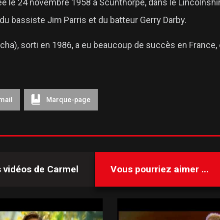
e le 24 novembre 1958 à Scunthorpe, dans le Lincolnshi
 bassiste Jim Parris et du batteur Gerry Darby.
ha), sorti en 1986, a eu beaucoup de succès en France, et
mail
Marque-page
s vidéos de
Carmel
Vous pourriez aimer ...