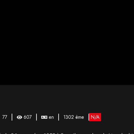
77
607
en
1302 ème
N/A