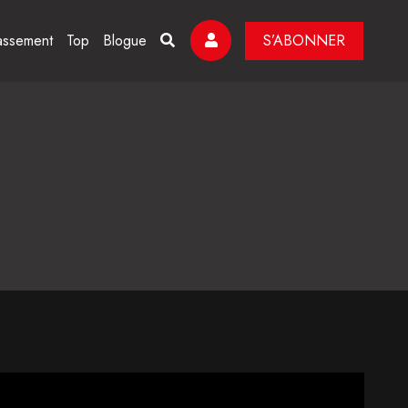
assement
Top
Blogue
S’ABONNER