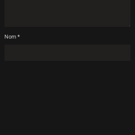
Nom
*
E-mail
*
Enregistrer mon nom, mon e-mail et mon site dans
le navigateur pour mon prochain commentaire.