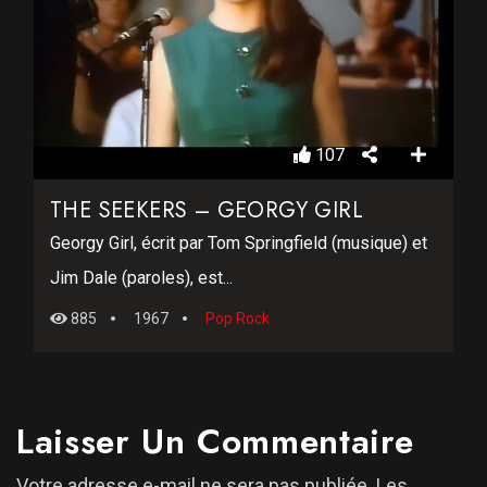
107
THE SEEKERS – GEORGY GIRL
Georgy Girl, écrit par Tom Springfield (musique) et
Jim Dale (paroles), est...
885
1967
Pop Rock
Laisser Un Commentaire
Votre adresse e-mail ne sera pas publiée.
Les