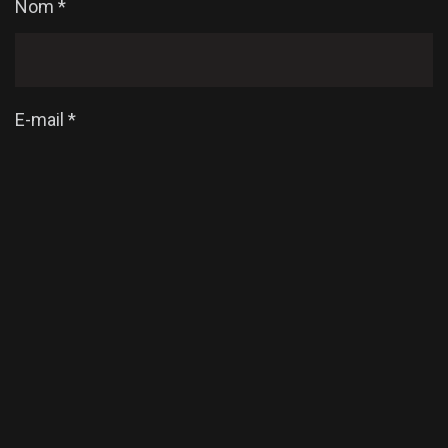
Nom
*
E-mail
*
Enregistrer mon nom, mon e-mail et mon site dans
le navigateur pour mon prochain commentaire.