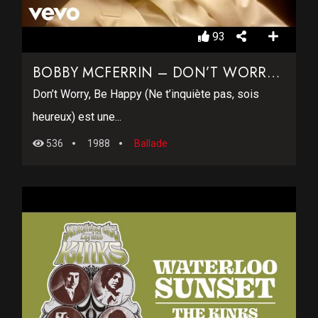
93
BOBBY MCFERRIN – DON’T WORRY BE HAPPY
Don’t Worry, Be Happy (Ne t’inquiète pas, sois
heureux) est une...
536
1988
Ballade