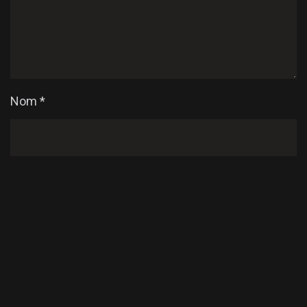
Nom
*
E-mail
*
Enregistrer mon nom, mon e-mail et mon site dans
le navigateur pour mon prochain commentaire.