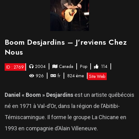
Boom Desjardins – J’reviens Chez
Nous
2004
Canada
Pop
114
ID : 2769
926
fr
824 ème
Site Web
Daniel « Boom » Desjardins
est un artiste québécois
né en 1971 à Val-d’Or, dans la région de l’Abitibi-
Témiscamingue. Il forme le groupe La Chicane en
1993 en compagnie d’Alain Villeneuve.