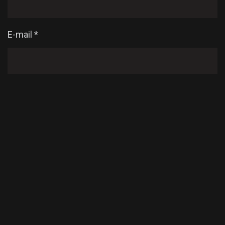
E-mail
*
Enregistrer mon nom, mon e-mail et mon site dans
le navigateur pour mon prochain commentaire.