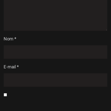
Nom
*
E-mail
*
Enregistrer mon nom, mon e-mail et mon site dans