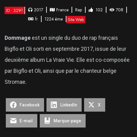
2017
France
Rap
102
708
ID : 3291
fr
1224 ème
Site Web
Dommage
est un single du duo de rap français
Bigflo et Oli sorti en septembre 2017, issue de leur
deuxième album La Vraie Vie. Elle est co-composée
par Bigflo et Oli, ainsi que par le chanteur belge
Stromae.
Facebook
LinkedIn
X
E-mail
Marque-page