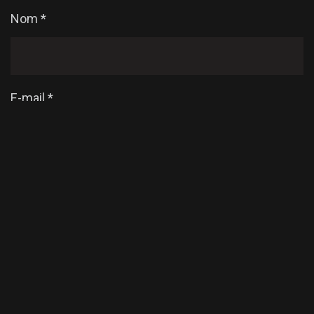
Nom
*
E-mail
*
Enregistrer mon nom, mon e-mail et mon site dans
le navigateur pour mon prochain commentaire.