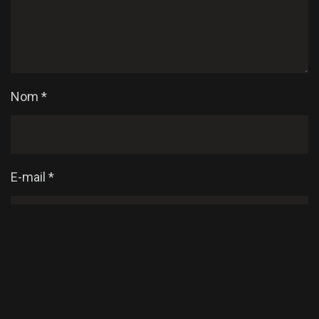
Nom
*
E-mail
*
Enregistrer mon nom, mon e-mail et mon site dans
le navigateur pour mon prochain commentaire.