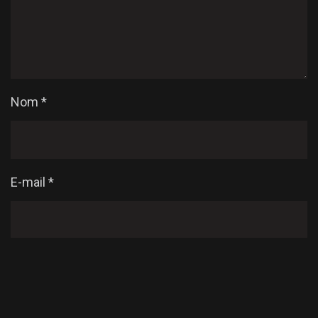
Nom
*
E-mail
*
Enregistrer mon nom, mon e-mail et mon site dans
le navigateur pour mon prochain commentaire.