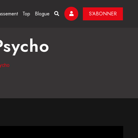
assement
Top
Blogue
S’ABONNER
Psycho
ycho