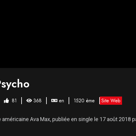
Psycho
81
368
en
1520 ème
Site Web
méricaine Ava Max, publiée en single le 17 août 2018 par