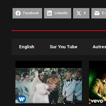
Facebook
LinkedIn
X
E-
English
Sur You Tube
Autre
71