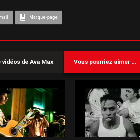
mail
Marque-page
s vidéos de
Ava Max
Vous pourriez aimer ...
120
111