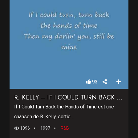
93
R. KELLY – IF I COULD TURN BACK THE HANDS OF TIME
If I Could Turn Back the Hands of Time est une
chanson de R. Kelly, sortie ...
1096
1997
R&B