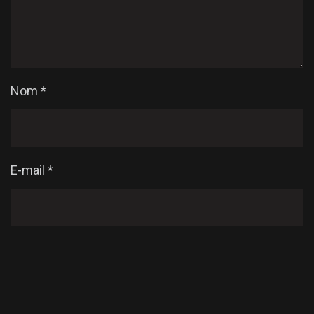
Nom
*
E-mail
*
Enregistrer mon nom, mon e-mail et mon site dans
le navigateur pour mon prochain commentaire.