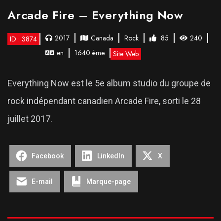
Arcade Fire – Everything Now
2017
Canada
Rock
85
240
ID : 3874
en
1640 ème
Site Web
Everything Now est le 5e album studio du groupe de
rock indépendant canadien Arcade Fire, sorti le 28
juillet 2017.
Facebook
LinkedIn
X
E-mail
Marque-page