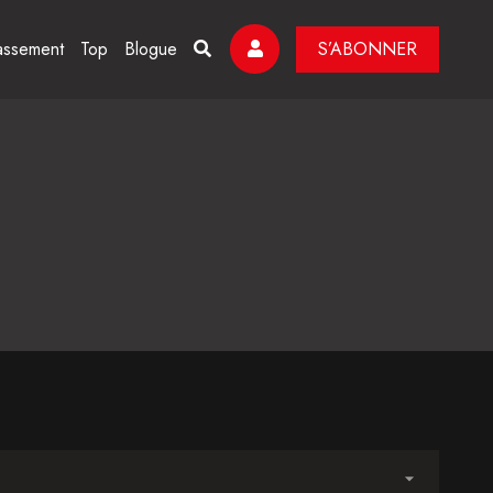
assement
Top
Blogue
S’ABONNER