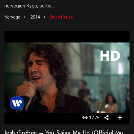
norvégien Kygo, sortie...
Norvège
2014
Deep House
1278
Josh Groban – You Raise Me Up (Official Music Video)