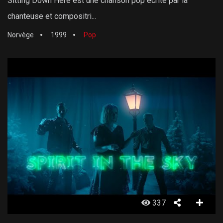
Sitting Down Here est une chanson pop écrite par la
chanteuse et compositri...
Norvège
1999
Pop
337