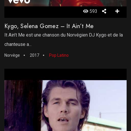
593
Kygo, Selena Gomez – It Ain’t Me
It Ain’t Me est une chanson du Norvégien DJ Kygo et de la
chanteuse a...
Norvège
2017
Pop Latino