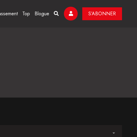
assement
Top
Blogue
S’ABONNER