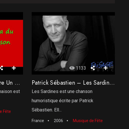
1133
Licence IV – Viens Boire Un P’tit Coup À La Maison
Patrick Sébastien – Les Sardines
 maison est
Les Sardines est une chanson
humoristique écrite par Patrick
Sébastien. Ell...
e Fête
France
2006
Musique de Fête