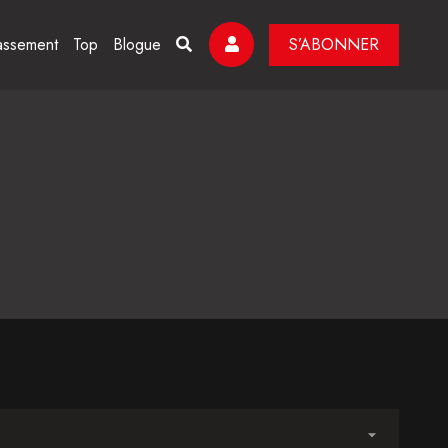
assement
Top
Blogue
S’ABONNER