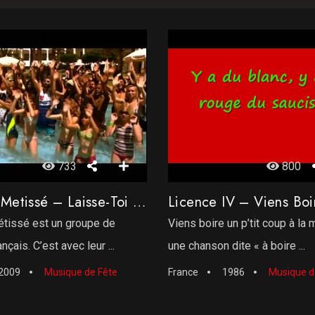
733
800
Collectif Metissé – Laisse-Toi Aller Bébé
étissé est un groupe de
Viens boire un p’tit coup à la
çais. C’est avec leur ...
une chanson dite « à boire ...
2009
Musique de Fête
France
1986
Musique d