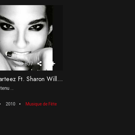
807
Rhithm Parteez Ft. Sharon Williams – Life Is So Strong
tenu …
2010
Musique de Fête