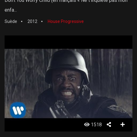
Don’t You Worry Child (en français « Ne t’inquiète pas mon
enfa...
Suède
2012
House Progressive
1518