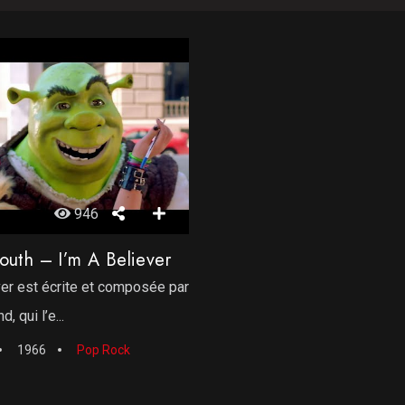
946
uth – I’m A Believer
ver est écrite et composée par
, qui l’e...
1966
Pop Rock