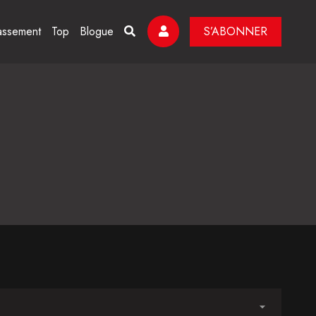
assement
Top
Blogue
S’ABONNER