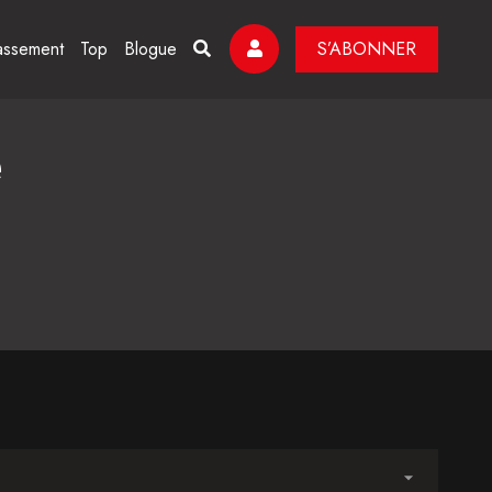
assement
Top
Blogue
S’ABONNER
e