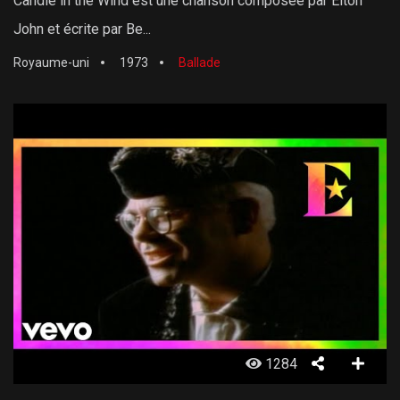
Candle in the Wind est une chanson composée par Elton
John et écrite par Be...
Royaume-uni
1973
Ballade
1284