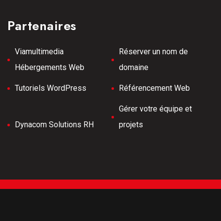
Partenaires
Viamultimedia
Réserver un nom de
Hébergements Web
domaine
Tutoriels WordPress
Référencement Web
Gérer votre équipe et
Dynacom Solutions RH
projets
Tous droits réservés © 2026 Meilleurs Tubes -
Développement Web -
Hébergé par Viamultimeda