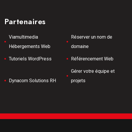
Partenaires
Viamultimedia
Réserver un nom de
Hébergements Web
domaine
Tutoriels WordPress
Référencement Web
Gérer votre équipe et
Dynacom Solutions RH
projets
Tous droits réservés © 2026 Meilleurs Tubes -
Développement Web -
Hébergé par Viamultimeda