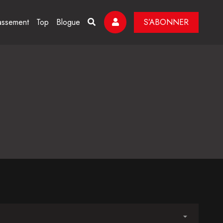
assement
Top
Blogue
S’ABONNER