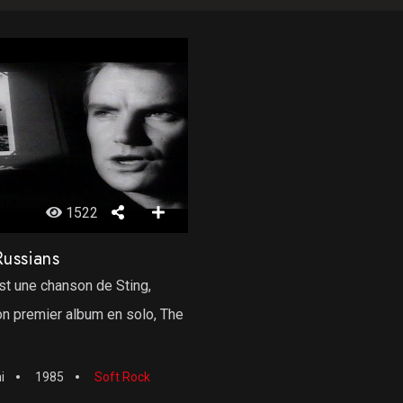
1522
Russians
st une chanson de Sting,
n premier album en solo, The
i
1985
Soft Rock