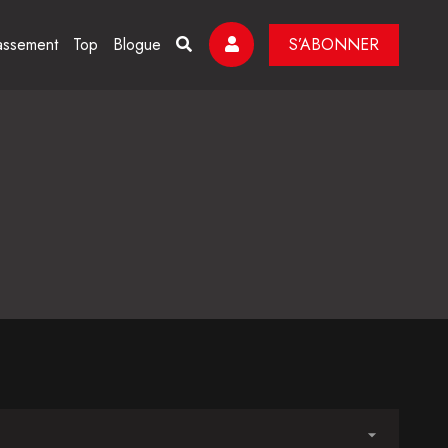
assement
Top
Blogue
S’ABONNER