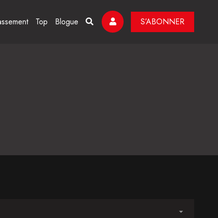
assement
Top
Blogue
S’ABONNER