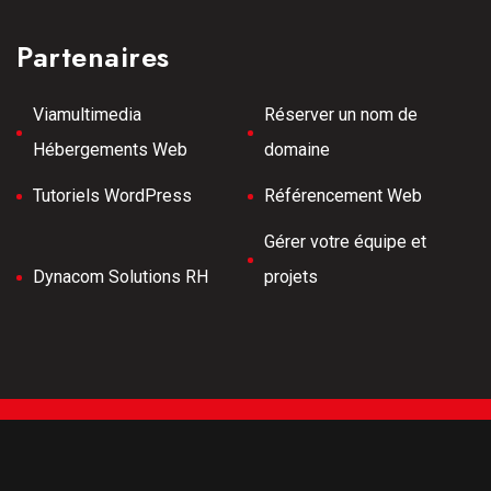
Partenaires
Viamultimedia
Réserver un nom de
Hébergements Web
domaine
Tutoriels WordPress
Référencement Web
Gérer votre équipe et
Dynacom Solutions RH
projets
Tous droits réservés © 2026 Meilleurs Tubes -
Développement Web -
Hébergé par Viamultimeda