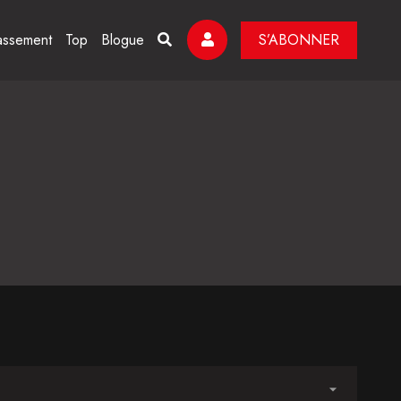
assement
Top
Blogue
S’ABONNER