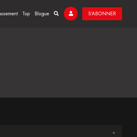
assement
Top
Blogue
S’ABONNER