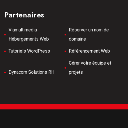
Partenaires
Viamultimedia
Réserver un nom de
Hébergements Web
domaine
Tutoriels WordPress
Référencement Web
Gérer votre équipe et
Dynacom Solutions RH
projets
Tous droits réservés © 2026 Meilleurs Tubes -
Développement Web -
Hébergé par Viamultimeda