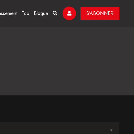
assement
Top
Blogue
S’ABONNER