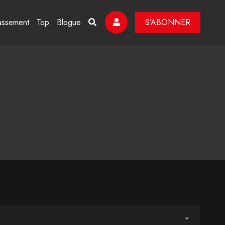
assement
Top
Blogue
S’ABONNER