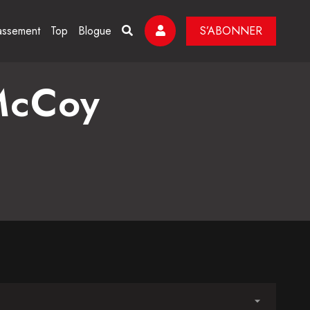
assement
Top
Blogue
S’ABONNER
McCoy