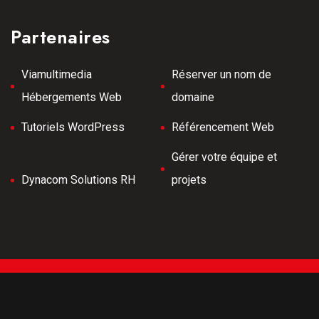
Partenaires
Viamultimedia
Réserver un nom de
Hébergements Web
domaine
Tutoriels WordPress
Référencement Web
Gérer votre équipe et
Dynacom Solutions RH
projets
Tous droits réservés © 2026 Meilleurs Tubes -
Développement Web -
Hébergé par Viamultimeda