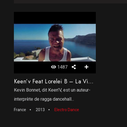
1487
Keen’v Feat Lorelei B – La Vie Du Bon Coté
Kevin Bonnet, dit Keen’V, est un auteur-
interprète de ragga dancehall...
France
2013
Electro Dance