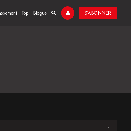
assement
Top
Blogue
S’ABONNER