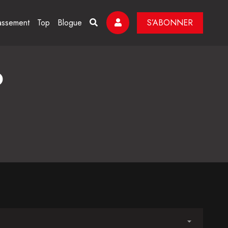
assement
Top
Blogue
S’ABONNER
o