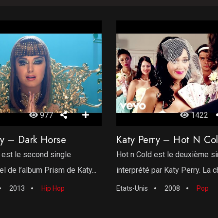
977
1422
ry – Dark Horse
Katy Perry – Hot N Co
est le second single
Hot n Cold est le deuxième sin
l de l’album Prism de Katy...
interprété par Katy Perry. La ch
2013
Hip Hop
Etats-Unis
2008
Pop