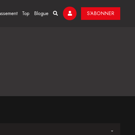
assement
Top
Blogue
S’ABONNER