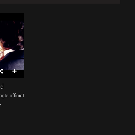
ld
gle officiel
...