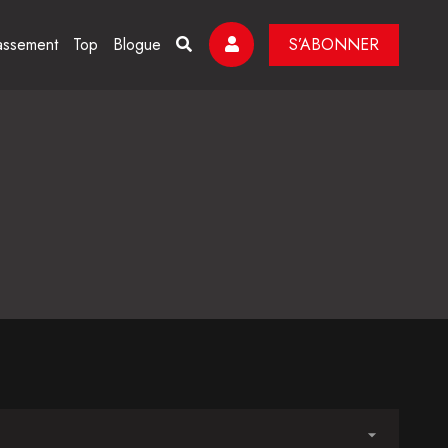
assement
Top
Blogue
S’ABONNER