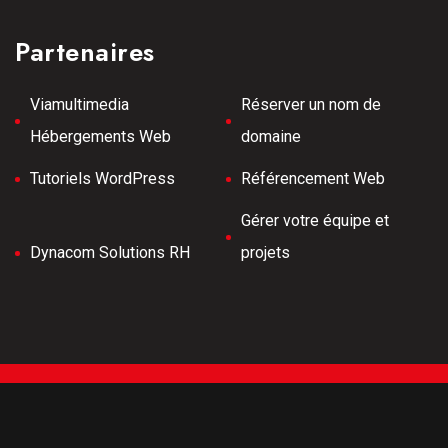
Partenaires
Viamultimedia
Réserver un nom de
Hébergements Web
domaine
Tutoriels WordPress
Référencement Web
Gérer votre équipe et
Dynacom Solutions RH
projets
Tous droits réservés © 2026 Meilleurs Tubes -
Développement Web -
Hébergé par Viamultimeda