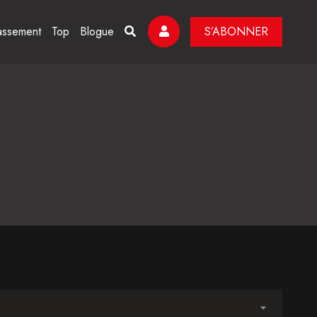
assement
Top
Blogue
S’ABONNER